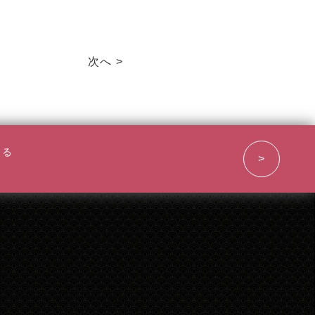
次へ >
まる