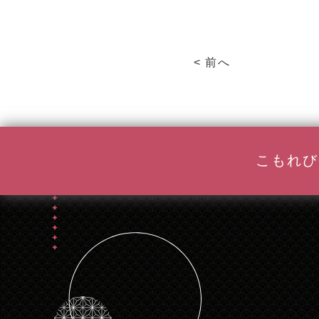
< 前へ
こもれび