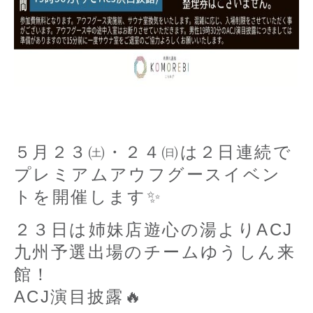
リラクゼーション
スタッフ募集中
お問い合わせ
５月２３㈯・２４㈰は２日連続で
プレミアムアウフグースイベン
トを開催します✨
２３日は姉妹店遊心の湯よりACJ
九州予選出場のチームゆうしん来
館！
ACJ演目披露🔥