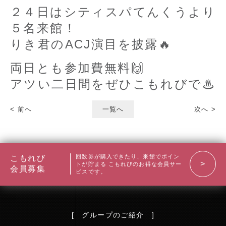
２４日はシティスパてんくうより
５名来館！
りき君のACJ演目を披露🔥
両日とも参加費無料🙌
アツい二日間をぜひこもれびで♨
< 前へ
一覧へ
次へ >
回数券が購入できたり、来館でポイン
こもれび
トが貯まる
こもれびのお得な会員サー
会員募集
ビスです。
[ グループのご紹介 ]