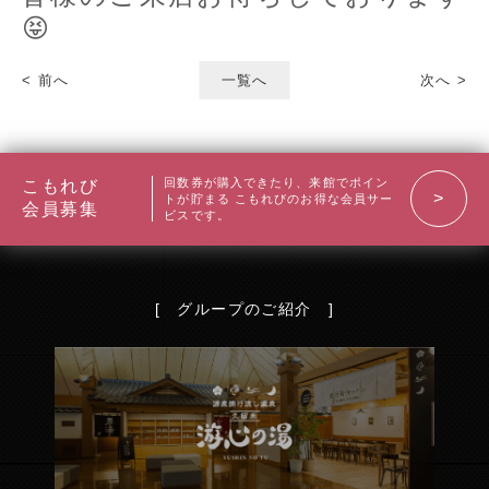
😝
< 前へ
一覧へ
次へ >
回数券が購入できたり、来館でポイン
こもれび
トが貯まる
こもれびのお得な会員サー
会員募集
ビスです。
[ グループのご紹介 ]