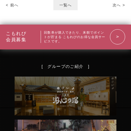
< 前へ
一覧へ
次へ >
お食事
リラクゼーション
回数券が購入できたり、来館でポイン
こもれび
スタッフ募集中
トが貯まる
こもれびのお得な会員サー
会員募集
ビスです。
お問い合わせ
[ グループのご紹介 ]