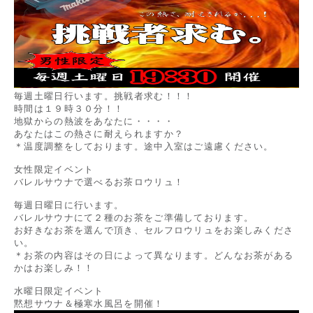
毎週土曜日行います。挑戦者求む！！！
時間は１９時３０分！！
地獄からの熱波をあなたに・・・・
あなたはこの熱さに耐えられますか？
＊温度調整をしております。途中入室はご遠慮ください。
女性限定イベント
バレルサウナで選べるお茶ロウリュ！
毎週日曜日に行います。
バレルサウナにて２種のお茶をご準備しております。
お好きなお茶を選んで頂き、セルフロウリュをお楽しみくださ
い。
＊お茶の内容はその日によって異なります。どんなお茶がある
かはお楽しみ！！
水曜日限定イベント
黙想サウナ＆極寒水風呂を開催！