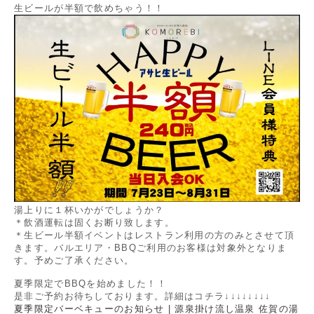
生ビールが半額で飲めちゃう！！
湯上りに１杯いかがでしょうか？
＊飲酒運転は固くお断り致します。
＊生ビール半額イベントはレストラン利用の方のみとさせて頂
きます。バルエリア・BBQご利用のお客様は対象外となりま
す。予めご了承ください。
夏季限定でBBQを始めました！！
是非ご予約お待ちしております。詳細はコチラ↓↓↓↓↓↓↓↓
夏季限定バーベキューのお知らせ | 源泉掛け流し温泉 佐賀の湯