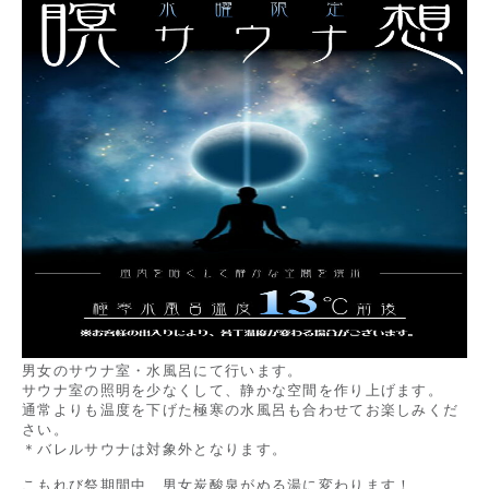
お知らせ
クーポン情報
こもれびについて
ご利用ガイド
温泉
男女のサウナ室・水風呂にて行います。
サウナ
サウナ室の照明を少なくして、静かな空間を作り上げます。
通常よりも温度を下げた極寒の水風呂も合わせてお楽しみくだ
さい。
お食事
＊バレルサウナは対象外となります。
リラクゼーション
こもれび祭期間中、男女炭酸泉がぬる湯に変わります！