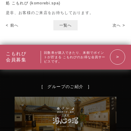
処 こもれび (komorebi.spa)
是非、お客様のご来店をお待ちしております。
< 前へ
一覧へ
次へ >
回数券が購入できたり、来館でポイン
こもれび
トが貯まる
こもれびのお得な会員サー
会員募集
ビスです。
[ グループのご紹介 ]