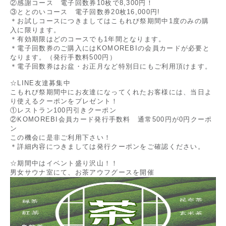
②感謝コース 電子回数券10枚で8,300円！
③ととのいコース 電子回数券20枚16,000円!
＊お試しコースにつきましてはこもれび祭期間中1度のみの購
入に限ります。
＊有効期限はどのコースでも1年間となります。
＊電子回数券のご購入にはKOMOREBIの会員カードが必要と
なります。（発行手数料500円）
＊電子回数券はお盆・お正月など特別日にもご利用頂けます。
☆LINE友達募集中
こもれび祭期間中にお友達になってくれたお客様には、当日よ
り使えるクーポンをプレゼント！
①レストラン100円引きクーポン
②KOMOREBI会員カード発行手数料 通常500円が0円クーポ
ン
この機会に是非ご利用下さい！
＊詳細内容につきましては発行クーポンをご確認ください。
☆期間中はイベント盛り沢山！！
男女サウナ室にて、お茶アウフグースを開催