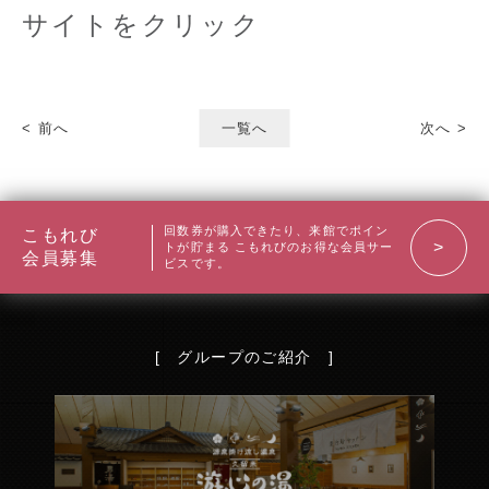
サイトをクリック
< 前へ
一覧へ
次へ >
回数券が購入できたり、来館でポイン
こもれび
トが貯まる
こもれびのお得な会員サー
会員募集
ビスです。
[ グループのご紹介 ]