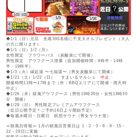
◆1/1（日）元旦 先着300名様に干支タオルプレゼント（大人
の方に限ります）
◆1/1（日）1/2（月）
女性限定 フラワーバス （炭酸泉にて開催）
男性限定 アウフグース増量（追加開催時間：9時半・14時
半・19時半）
◆1/3（火）縁起湯 〜七福湯〜（男女炭酸泉にて開催）
◆1/21（土）1/22（日） すまいるマルシェ
中止
お知らせ
開催時間11時〜17時まで（外：BBQエリアにて開催・雨天時
中止）
クーポン情報
◆1/26（木）獄風アウフグース（男性19時30分・女性18時30
分 開催）
こもれびについて
◆1/29（日） 男性限定プレミアムアウフグース
（近日公開予定＊ご予約16日より開始予定）
◆毎週水曜日・日曜日 瞑想サウナ（男女サウナ室）
ご利用ガイド
≪朝風呂情報≫ 1月の朝風呂営業日は 1・2・3・8・9・15・
温泉
22・29日に実施
朝風呂は朝の7時から オープンしています。