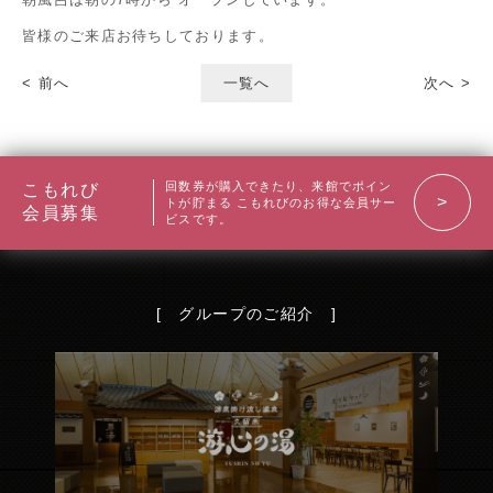
サウナ
皆様のご来店お待ちしております。
お食事
< 前へ
一覧へ
次へ >
リラクゼーション
スタッフ募集中
回数券が購入できたり、来館でポイン
こもれび
トが貯まる
こもれびのお得な会員サー
会員募集
ビスです。
お問い合わせ
[ グループのご紹介 ]