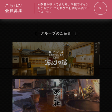
回数券が購入できたり、来館でポイン
こもれび
トが貯まる
こもれびのお得な会員サー
会員募集
ビスです。
お知らせ
[ グループのご紹介 ]
クーポン情報
こもれびについて
ご利用ガイド
温泉
サウナ
お食事
リラクゼーション